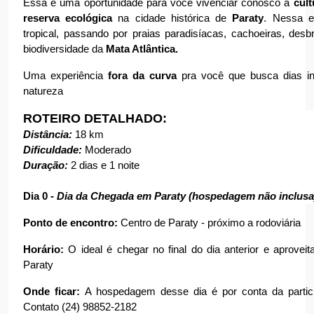
Essa é uma oportunidade para você vivenciar conosco a 
cult
reserva ecológica
 na cidade histórica de 
Paraty
. Nessa ex
tropical, passando por praias paradisíacas, cachoeiras, desb
biodiversidade da 
Mata Atlântica.
Uma experiência 
fora da curva
 pra você que busca dias in
natureza
ROTEIRO DETALHADO:
Distância: 
18 km
Dificuldade:
 Moderado
Duração:
 2 dias e 1 noite
Dia 0 -
 Dia da Chegada em Paraty (hospedagem não inclusa
Ponto de encontro:
 Centro de Paraty - próximo a rodoviária
Horário:
 O ideal é chegar no final do dia anterior e aproveit
Paraty
Onde ficar: 
A hospedagem desse dia é por conta da particip
Contato (24) 98852-2182