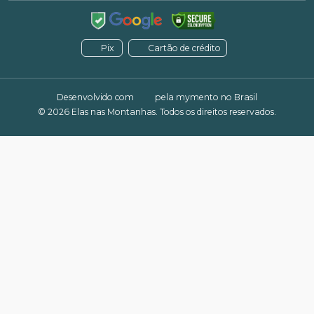
Pix
Cartão de crédito
Desenvolvido com
pela
mymento
no Brasil
© 2026 Elas nas Montanhas. Todos os direitos reservados.