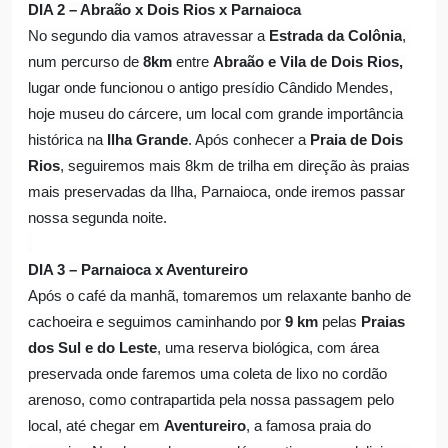
DIA 2 – Abraão x Dois Rios x Parnaioca
No segundo dia vamos atravessar a 
Estrada da Colônia
, 
num percurso de 
8km
 entre 
Abraão e Vila de Dois Rios,
lugar onde funcionou o antigo presídio Cândido Mendes, 
hoje museu do cárcere, um local com grande importância 
histórica na 
Ilha Grande
. Após conhecer a 
Praia de Dois 
Rios
, seguiremos mais 8km de trilha em direção às praias 
mais preservadas da Ilha, Parnaioca, onde iremos passar 
nossa segunda noite.
DIA 3 – Parnaioca x Aventureiro
Após o café da manhã, tomaremos um relaxante banho de 
cachoeira e seguimos caminhando por
 9 km 
pelas 
Praias 
dos Sul e do Leste
, uma reserva biológica, com área 
preservada onde faremos uma coleta de lixo no cordão 
arenoso, como contrapartida pela nossa passagem pelo 
local, até chegar em 
Aventureiro
, a famosa praia do 